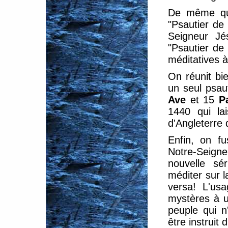
De même qu
"Psautier de
Seigneur Jé
"Psautier de
méditatives à
On réunit bi
un seul psau
Ave
et 15
P
1440 qui lai
d'Angleterre 
Enfin, on fu
Notre-Seigne
nouvelle sé
méditer sur l
versa! L'us
mystères à 
peuple qui n
être instruit