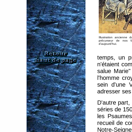
Illustration ancienne d
précurseur de nos fa
d'aujourd'hui.
temps, un p
n'étaient co
salue Marie" 
l'homme croy
sein d'une V
adresser se
D'autre part,
séries de 15
les Psaumes 
recueil de co
Notre-Seigne