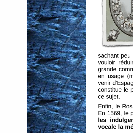
sachant peu 
vouloir rédu
grande commo
en usage (m
venir d'Espag
constitue le
ce sujet.
Enfin, le Ro
En 1569, le 
les indulge
vocale la m