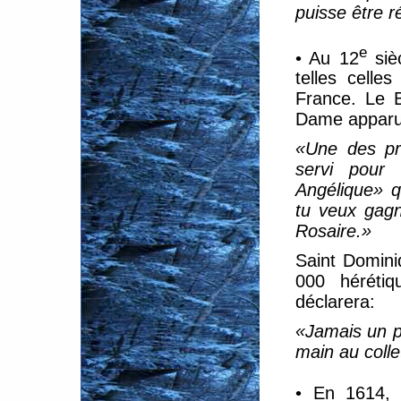
puisse être r
e
• Au 12
sièc
telles celle
France. Le 
Dame apparut
«Une des pri
servi pour
Angélique» q
tu veux gagn
Rosaire.»
Saint Dominiq
000 hérétiq
déclarera:
«Jamais un p
main au colle
• En 1614, u