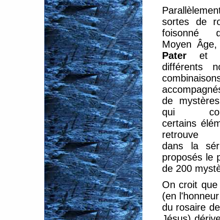
Parallèlemen
sortes de r
foisonné 
Moyen Âge,
Pater
et d
différents 
combinaisons
accompagn
de mystères
qui comp
certains élé
retrouve a
dans la sé
proposés le 
de 200 mystè
On croit que 
(en l'honneur
du rosaire d
Jésus) dériv