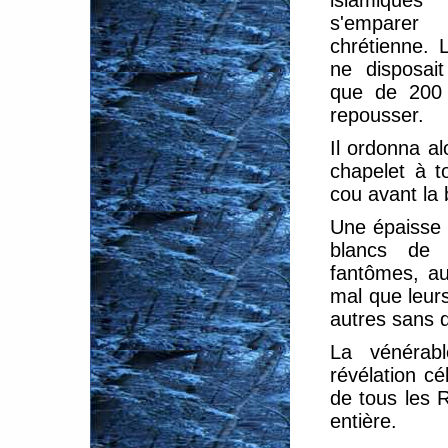
islamique
s'empare
chrétienne.
ne disposai
que de 200 
repousser.
Il ordonna al
chapelet à t
cou avant la b
Une épaisse 
blancs de 
fantômes, au
mal que leur
autres sans q
La vénérab
révélation cé
de tous les 
entière.