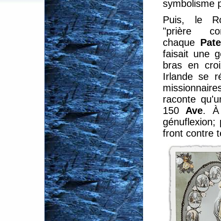
symbolisme p
Puis, le Ro
"prière co
chaque
Pate
faisait une g
bras en croi
Irlande se r
missionnaire
raconte qu'u
150
Ave
. À
génuflexion; 
front contre t