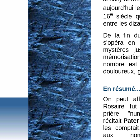
aujourd'hui l
e
16
siècle q
entre les diz
De la fin d
s'opéra en
mystères ju
mémorisation
nombre est 
douloureux, g
En résumé..
On peut aff
Rosaire fut
prière "nu
récitait
Pater
les comptai
aux no