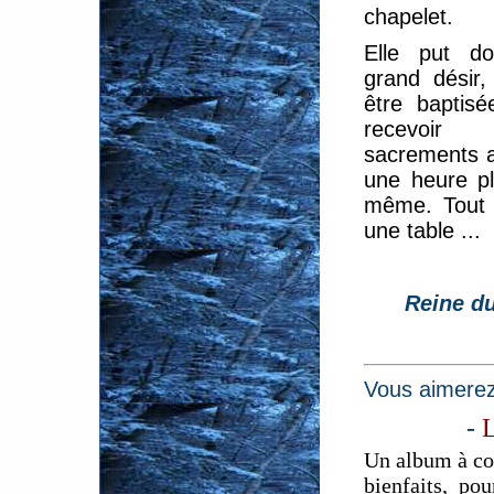
chapelet.
Elle put d
grand désir
être baptis
recevoir 
sacrements a
une heure pl
même. Tout c
une table ...
Reine du
Vous aimerez
-
L
Un album à col
bienfaits, pou