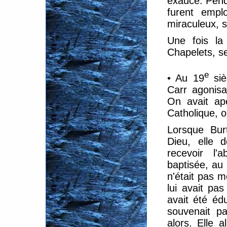
exaucé. Pend
furent empl
miraculeux, 
Une fois la
Chapelets, s
e
• Au 19
siè
Carr agonisa
On avait ap
Catholique, o
Lorsque Burt
Dieu, elle 
recevoir l'
baptisée, au 
n'était pas m
lui avait pas
avait été éd
souvenait pa
alors. Elle 