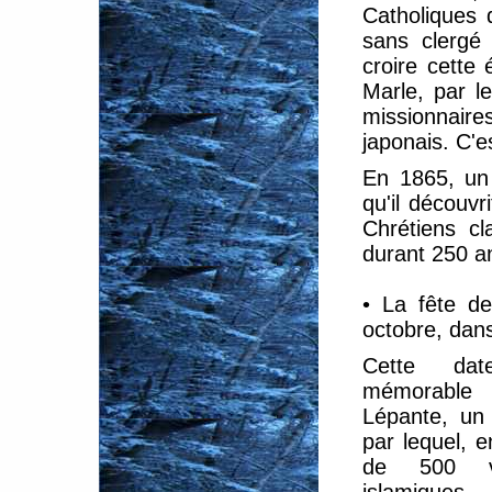
Catholiques 
sans clergé 
croire cette 
Marle, par l
missionnair
japonais. C'e
En 1865, un 
qu'il découv
Chrétiens cl
durant 250 an
• La fête d
octobre, dans 
Cette dat
mémorabl
Lépante, un
par lequel, e
de 500 va