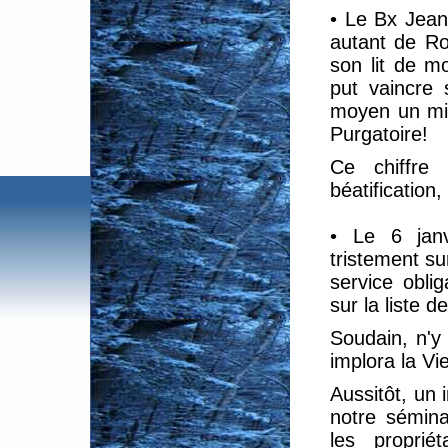
• Le Bx Jean
autant de Ros
son lit de m
put vaincre 
moyen un mil
Purgatoire!
Ce chiffre
béatification
• Le 6 janv
tristement su
service oblig
sur la liste d
Soudain, n'y
implora la Vi
Aussitôt, un 
notre sémina
les proprié