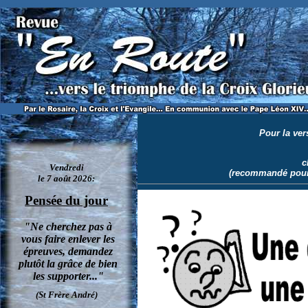
Messe sur Internet, radio, télévision: peut-elle remplacer la Messe à l'église?
Pour la ve
c
(recommandé pour 