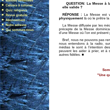
QUESTION:
La Messe à la 
elle valide ?
RÉPONSE :
La Messe est v
physiquement
là où le prêtre la
La Messe diffusée par les méd
précepte de la Messe dominical
d’une Messe où l’on est présent
Bref, nous ne pouvons pas rem
nous entendons à la radio, su
médias le sont à l’intention des
peuvent les aider à prier, et à 
autres fidèles. ■
Somm
"Une qu