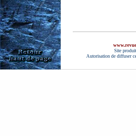
www.revue
Site produi
Autorisation de diffuser 