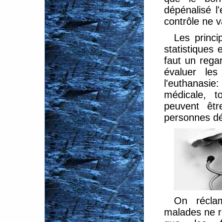
dépénalisé l
contrôle ne 
Les princi
statistiques 
faut un rega
évaluer les
l'euthanasi
médicale, t
peuvent êt
personnes dé
On réclam
malades ne re