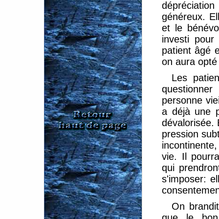
dépréciati
généreux. Ell
et le bénévol
investi pour
patient âgé e
on aura opté
Les patien
questionner
personne viei
a déjà une p
dévalorisée. 
pression subti
incontinente
vie. Il pour
qui prendron
s'imposer: e
consentemen
On brandit 
que le bon