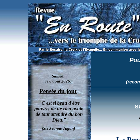
Un médecin du CHUM explique pourquoi lui et ses confrères s'opposent à l'euthanasie et 
Pou
(recom
S
La Pres