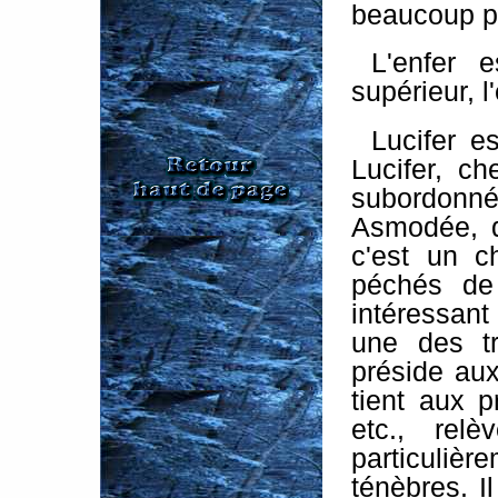
beaucoup p
L'enfer e
supérieur, l
Lucifer e
Lucifer, ch
subordonnés
Asmodée, q
c'est un c
péchés de l
intéressant 
une des tr
préside aux
tient aux p
etc., rel
particulièr
ténèbres. Il