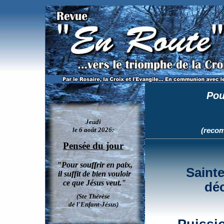
Révélations sur le purgatoire et l'enfer, par sainte Françoise Romaine.
Pou
(recom
Saint
déc