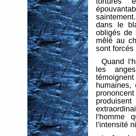
tortures 
épouvant
saintement
dans le b
obligés de s
mêlé au cha
sont forcés
Quand l'
les anges
témoignent 
humaines, 
prononcen
produisent
extraordin
l'homme q
l'intensité n