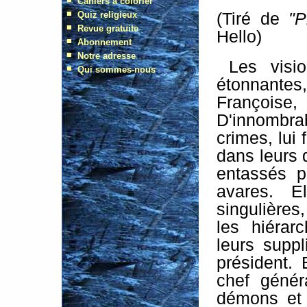
(Tiré de
"P
Hello)
Les visio
étonnantes,
Françoise
D'innombra
crimes, lui
dans leurs dé
entassés 
avares. E
singulières
les hiérar
leurs suppl
président. E
chef génér
démons et 