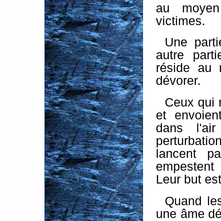
au moyen 
victimes.
Une part
autre parti
réside au 
dévorer.
Ceux qui 
et envoien
dans l'ai
perturbati
lancent pa
empestent 
Leur but es
Quand les
une âme déb