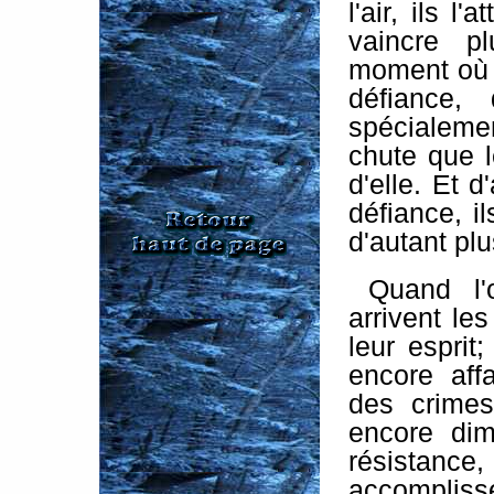
l'air, ils l
vaincre pl
moment où e
défiance,
spécialemen
chute que l
d'elle. Et d
défiance, il
d'autant plu
Quand l'
arrivent les
leur esprit
encore aff
des crimes
encore dim
résistance, 
accomplisse