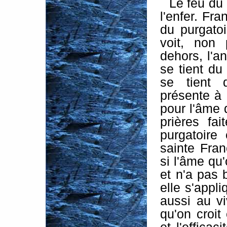
Le feu du 
l'enfer. Fra
du purgatoi
voit, non
dehors, l'a
se tient du
se tient 
présente à 
pour l'âme 
prières fa
purgatoire 
sainte Fran
si l'âme qu'
et n'a pas b
elle s'appl
aussi au vi
qu'on croit