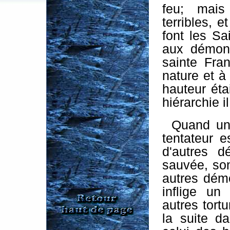
feu; mais
terribles, 
font les Sa
aux démons
sainte Fran
nature et à 
hauteur éta
hiérarchie i
Quand un
tentateur e
d'autres 
sauvée, so
autres démo
inflige un
autres tort
la suite d