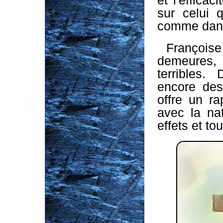
et l'efficac
sur celui 
comme dans
François
demeures
terribles.
encore des
offre un r
avec la na
effets et to