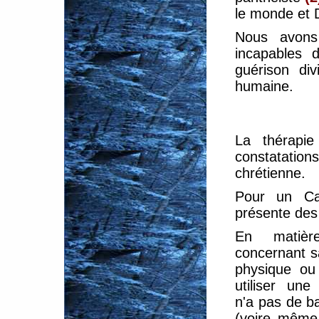
le monde et D
Nous avons
incapables d
guérison div
humaine.
La thérapi
constatation
chrétienne.
Pour un Cat
présente des
En matièr
concernant s
physique ou 
utiliser une
n'a pas de ba
(voire même 