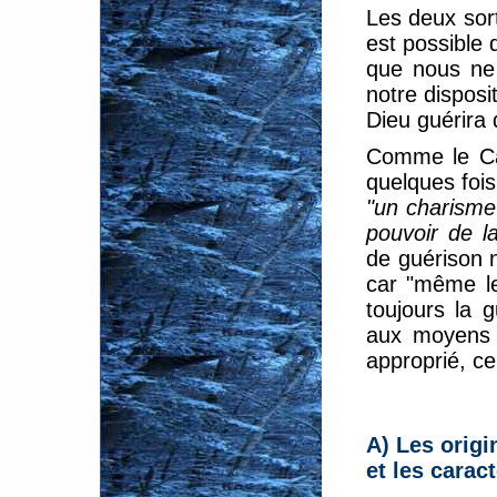
Les deux sort
est possible d
que nous ne 
notre disposi
Dieu guérira
Comme le Cat
quelques fois
"un charisme
pouvoir de l
de guérison 
car "même le
toujours la 
aux moyens n
approprié, ce
A) Les origi
et les carac