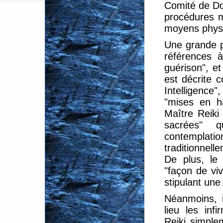
Comité de Doc
procédures m
moyens phys
Une grande pa
références 
guérison", et
est décrite 
Intelligenc
"mises en ha
Maître Reiki
sacrées" q
contemplatio
traditionnel
De plus, le
"façon de viv
stipulant une
Néanmoins, i
lieu les infi
Reiki simpl