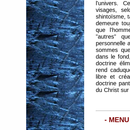
l'univers. C
visages, se
shintoïsme, 
demeure tou
que l'homme
"autres" qu
personnelle 
sommes que 
dans le fond
doctrine éli
rend caduque
libre et cré
doctrine pant
du Christ sur 
- MENU