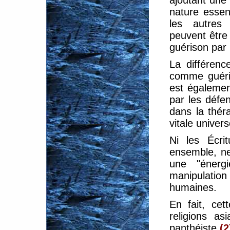
ajoutant une
nature essent
les autres 
peuvent être 
guérison par 
La différenc
comme guéris
est égalemen
par les défe
dans la thér
vitale univers
Ni les Écrit
ensemble, n
une "énergi
manipulation
humaines.
En fait, ce
religions as
panthéiste
(