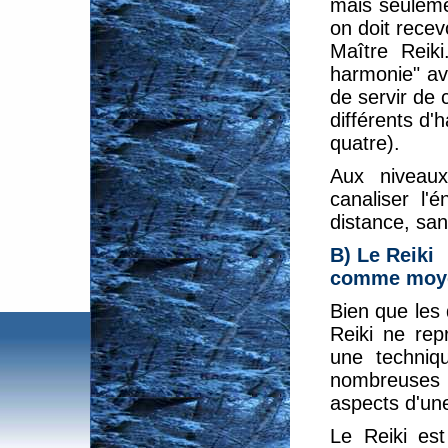
mais seuleme
on doit recev
Maître Reik
harmonie" ave
de servir de c
différents d'
quatre).
Aux niveaux 
canaliser l'
distance, san
B) Le Reiki
comme moyen
Bien que les 
Reiki ne rep
une techniq
nombreuses tr
aspects d'une
Le Reiki es