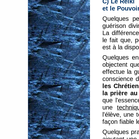
C) Le Reiki
et le Pouvoi
Quelques per
guérison div
La différenc
le fait que, 
est à la disp
Quelques ens
objectent que
effectue la g
conscience d
les Chrétien
la prière a
que l'essenc
une
techniq
l'élève, une 
façon fiable 
Quelques prat