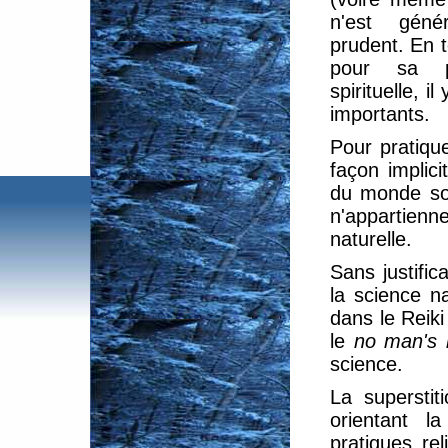
n'est géné
prudent. En 
pour sa p
spirituelle, i
importants.
Pour pratiqu
façon implici
du monde sou
n'appartienn
naturelle.
Sans justific
la science n
dans le Reiki
le
no man's
science.
La superstit
orientant 
pratiques re