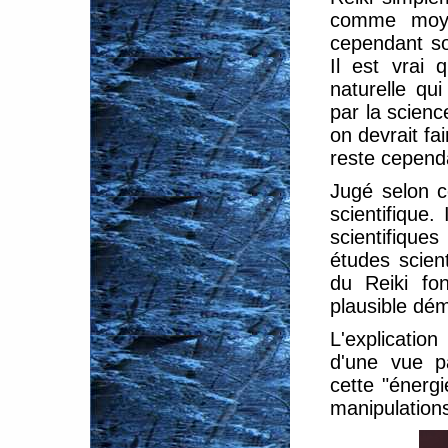
comme moyen
cependant so
Il est vrai 
naturelle qu
par la scienc
on devrait fa
reste cependa
Jugé selon c
scientifique
scientifiques
études scient
du Reiki fon
plausible dém
L'explicatio
d'une vue p
cette "énergi
manipulations