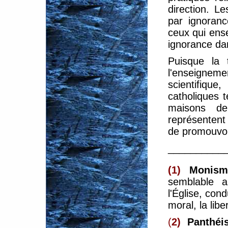
direction. L
par ignoranc
ceux qui ense
ignorance da
Puisque la 
l'enseignem
scientifique
catholiques 
maisons de
représentent
de promouvoir
__________
(1)
Monis
semblable a
l'Église, cond
moral, la libe
(
2)
Panthé