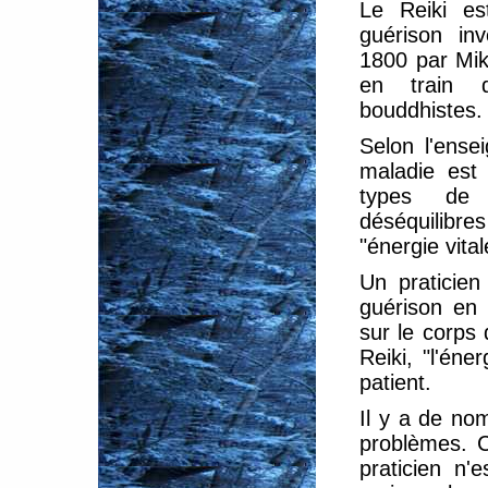
Le Reiki es
guérison in
1800 par Mika
en train d
bouddhistes.
Selon l'ense
maladie est
types de
déséquilib
"énergie vital
Un praticien
guérison en 
sur le corps 
Reiki, "l'éne
patient.
Il y a de no
problèmes. C
praticien n'