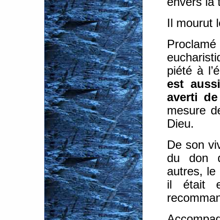
envers la 
Il mourut 
Proclamé
eucharis
piété à l
est auss
averti d
mesure de
Dieu.
De son viv
du don de
autres, l
il était
recommand
Accompagn