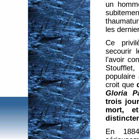
un homme
subitement
thaumaturg
les dernie
Ce privil
secourir 
l’avoir co
Stoufflet
populaire
croit que
Gloria Pa
trois jou
mort, e
distincte
En 1884,