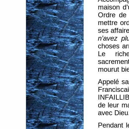
maison d’u
Ordre de 
mettre or
ses affair
n’avez pl
choses arr
Le rich
sacrement
mourut bie
Appelé sa
Francis
INFAILLIB
de leur ma
avec Dieu
Pendant l