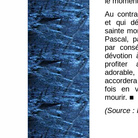
le moment
Au contra
et qui dé
sainte mor
Pascal, p
par cons
dévotion à
profite
adorable,
accordera
fois en 
mourir. ■
(Source :