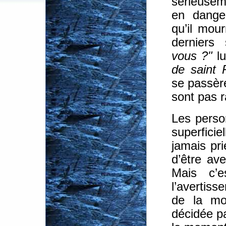
sérieusem
en dange
qu’il mou
derniers
vous ?"
lu
de saint 
se passère
sont pas r
Les person
superficie
jamais pri
d’être ave
Mais c’es
l’avertiss
de la mor
décidée pa