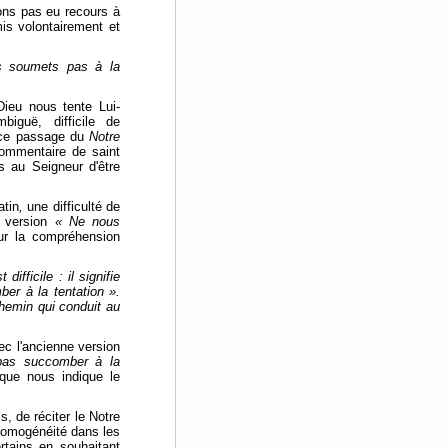
ons pas eu recours à
is volontairement et
 soumets pas à la
 Dieu nous tente Lui-
iguë, difficile de
 ce passage du
Notre
commentaire de saint
 au Seigneur d'être
atin
,
une difficulté de
e version
« Ne nous
ur la compréhension
difficile : il signifie
er à la tentation ».
hemin qui conduit au
ec l'ancienne version
pas succomber à la
 que nous indique le
cs, de réciter le Notre
'homogénéité dans les
ertains en souhaitant