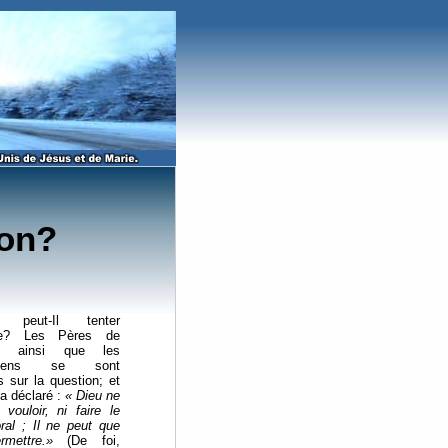
ion?
u peut-Il tenter
me? Les Pères de
se, ainsi que les
ogiens se sont
 sur la question; et
 a déclaré :
« Dieu ne
 vouloir, ni faire le
al ; Il ne peut que
rmettre.»
(De foi,