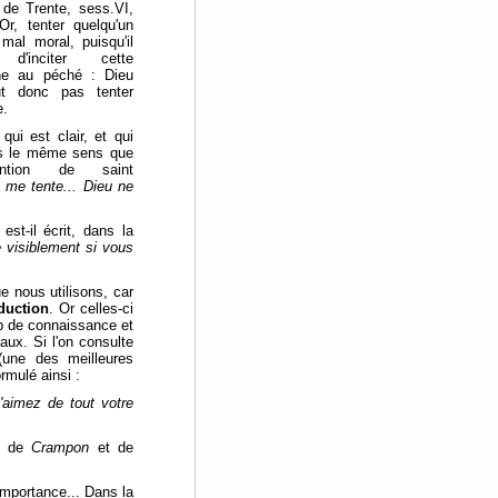
 de Trente, sess.VI,
Or, tenter quelqu'un
mal moral, puisqu'il
 d'inciter cette
ne au péché : Dieu
t donc pas tenter
e.
 qui est clair, et qui
s le même sens que
rvention de saint
i me tente... Dieu ne
st-il écrit, dans la
e visiblement si vous
e nous utilisons, car
duction
. Or celles-ci
up de connaissance et
naux. Si l'on consulte
(une des meilleures
rmulé ainsi :
'aimez de tout votre
es de
Crampon
et de
mportance... Dans la