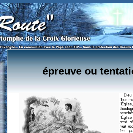
eu tente-t-il les humains? La réponse de la Foi Catholique.
épreuve ou tentat
Die
l'hom
l'Égli
théol
penchés
l'Église
peut ni
mal mor
les pe