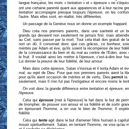
langue française, les mots « tentation » et « épreuve » ne s'équiv
ont une certaine parenté quant aux apparences et à leur racine g
tentation
accompagne presque toujours l'
épreuve
, on les confon
l'autre. Mais elles sont, en réalité, très différentes.
Un passage de la Genèse nous en donne un exemple frappant.
Dieu créa nos premiers parents, dans une sainteté et un 
grands qui devaient non seulement ne jamais finir, mais atteindre
au Ciel, sans passer par la mort. Tout cela était don gratuit de la
non un dû. Il convenait donc que ces grâces, ce bonheur, soi
mérités par Adam et ève, qu'ils soient la récompense de leur fidéli
de la connaissance du bien et du mal au centre de l'Eden, avec
le fruit. Il voulait ainsi les mettre à l'
épreuve
, c'est-à-dire leur f
Lui donner la
preuve
de leur fidélité, de leur amour.
Mais dans cette épreuve, Satan s'insinua et il tenta Adam et è
mal, au rejet de Dieu. Pour que nos premiers parents aient la libe
pour qu'ils aient occasion de mérites et de vertu, Dieu
permit
la 
seulement, mais Il n'en fut pas l'instigateur et encore moins le tent
On voit donc la grande différence entre
tentation
et
épreuve
, e
l'épreuve
.
Celui qui
éprouve
(met à l'épreuve) le fait dans le but de perm
de triompher, de prouver son amour et sa fidélité et de sortir gran
en éprouvant l'homme, a en vue le bien de l'homme; Il espè
fidélité.
Celui qui
tente
agit dans le but d'amener l'être humain à capitule
mourir spirituellement. Satan, en tentant l'homme, ne vise qu'au m
et il souhaite sa déchéance.