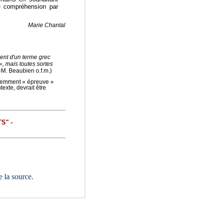
re compréhension par
Marie Chantal
ient d'un terme grec
, mais toutes sortes
-M. Beaubien o.f.m.)
fféremment « épreuve »
texte, devrait être
S" -
e la source.