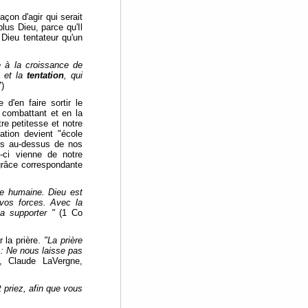
açon d'agir qui serait
plus Dieu, parce qu'Il
 Dieu tentateur qu'un
e à la croissance de
, et la
tentation
, qui
7)
 d'en faire sortir le
combattant et en la
re petitesse et notre
ation devient "école
és au-dessus de nos
e-ci vienne de notre
grâce correspondante
re humaine. Dieu est
 vos forces. Avec la
 la supporter "
(1 Co
r la prière.
"La prière
 : Ne nous laisse pas
ue, Claude LaVergne,
t priez, afin que vous