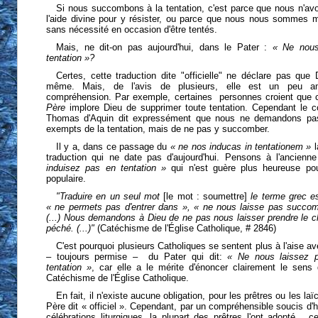
Si nous succombons à la tentation, c'est parce que nous n'av
l'aide divine pour y résister, ou parce que nous nous sommes m
sans nécessité en occasion d'être tentés.
Mais, ne dit-on pas aujourd'hui, dans le Pater :
« Ne nous
tentation »?
Certes, cette traduction dite "officielle" ne déclare pas que
même. Mais, de l'avis de plusieurs, elle est un peu amb
compréhension. Par exemple, certaines personnes croient que
Père
implore Dieu de supprimer toute tentation. Cependant le 
Thomas d'Aquin dit expressément que nous ne demandons pas
exempts de la tentation, mais de ne pas y succomber.
Il y a, dans ce passage du
« ne nos inducas in tentationem »
l
traduction qui ne date pas d'aujourd'hui. Pensons à l'ancienn
induisez pas en tentation »
qui n'est guère plus heureuse po
populaire.
"Traduire en un seul mot
[le mot : soumettre]
le terme grec est 
« ne permets pas d'entrer dans », « ne nous laisse pas succomb
(...) Nous demandons à Dieu de ne pas nous laisser prendre le c
péché.
(...)"
(Catéchisme de l'Église Catholique, # 2846)
C'est pourquoi plusieurs Catholiques se sentent plus à l'aise av
– toujours permise – du Pater qui dit:
« Ne nous laissez 
tentation »
, car elle a le mérite d'énoncer clairement le sens
Catéchisme de l'Église Catholique.
En fait, il n'existe aucune obligation, pour les prêtres ou les laï
Père dit « officiel ». Cependant, par un compréhensible soucis d
célébrations liturgiques, la plupart des prêtres l'ont adopté... c