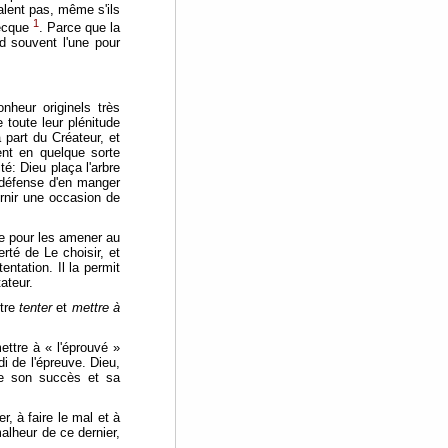
alent pas, même s'ils
1
recque
. Parce que la
d souvent l'une pour
bonheur
originels très
 toute leur plénitude
 part du Créateur, et
ent en quelque sorte
té: Dieu plaça l'arbre
 défense d'en manger
ournir une occasion de
ve pour les amener au
rté de Le choisir, et
tentation. Il la permit
ateur.
ntre
tenter
et
mettre à
ettre à « l'éprouvé »
di de l'épreuve. Dieu,
re son succès et sa
r, à faire le mal et à
alheur de ce dernier,