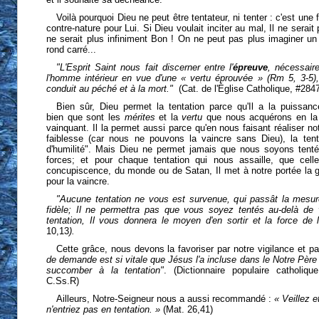
Voilà pourquoi Dieu ne peut être tentateur, ni tenter : c'est une f
contre-nature pour Lui. Si Dieu voulait inciter au mal, Il ne serait 
ne serait plus infiniment Bon ! On ne peut pas plus imaginer un
rond carré...
"L'Esprit Saint nous fait discerner entre l'
épreuve
, nécessair
l'homme intérieur en vue d'une « vertu éprouvée » (Rm 5, 3-5)
conduit au péché et à la mort."
(Cat. de l'Église Catholique, #284
Bien sûr, Dieu permet la tentation parce qu'Il a la puissance
bien que sont les
mérites
et la
vertu
que nous acquérons en la 
vainquant. Il la permet aussi parce qu'en nous faisant réaliser not
faiblesse (car nous ne pouvons la vaincre sans Dieu), la tent
d'humilité". Mais Dieu ne permet jamais que nous soyons tent
forces; et pour chaque tentation qui nous assaille, que cell
concupiscence, du monde ou de Satan, Il met à notre portée la 
pour la vaincre.
"Aucune tentation ne vous est survenue, qui passât la mesu
fidèle; Il ne permettra pas que vous soyez tentés au-delà de
tentation, Il vous donnera le moyen d'en sortir et la force de
10,13
).
Cette grâce, nous devons la favoriser par notre vigilance et pa
de demande est si vitale que Jésus l'a incluse dans le Notre Père
succomber à la tentation"
. (Dictionnaire populaire catholiq
C.Ss.R)
Ailleurs, Notre-Seigneur nous a aussi recommandé :
« Veillez e
n'entriez pas en tentation. »
(Mat. 26,41)