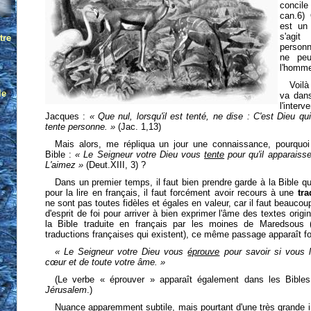
concile
can.6)
est un 
s'agit
person
ne peu
l'homm
Voilà
va dan
l'inte
Jacques :
« Que nul, lorsqu'il est tenté, ne dise : C'est Dieu qu
tente personne. »
(Jac. 1,13)
Mais alors, me répliqua un jour une connaissance, pourquoi e
Bible :
« Le Seigneur votre Dieu vous
tente
pour qu'il apparaiss
L'aimez »
(Deut.XIII, 3) ?
Dans un premier temps, il faut bien prendre garde à la Bible qu
pour la lire en français, il faut forcément avoir recours à une
tra
ne sont pas toutes fidèles et égales en valeur, car il faut beauco
d'esprit de foi pour arriver à bien exprimer l'âme des textes origi
la Bible traduite en français par les moines de Maredsous 
traductions françaises qui existent), ce même passage apparaît fo
« Le Seigneur votre Dieu vous
éprouve
pour savoir si vous l
cœur et de toute votre âme. »
(Le verbe « éprouver » apparaît également dans les Bibl
Jérusalem
.)
Nuance apparemment subtile, mais pourtant d'une très grande i